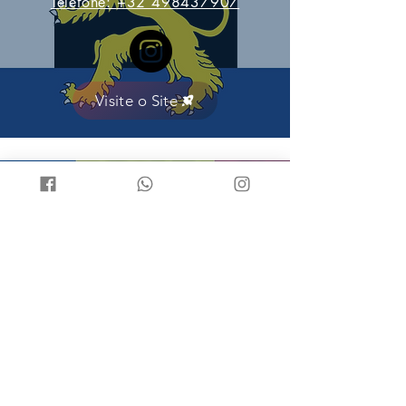
Telefone:
+32 498437907
Visite o Site
Bálcãs
Anca
E-mail:
livrosforkidsbalcas@gmail.com
Telefone:
+91 70185 55415
Visite o Site