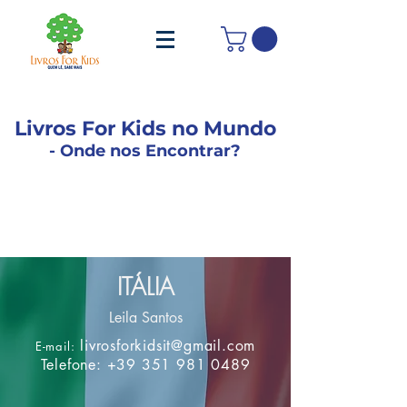
Livros For Kids no Mundo
- Onde nos Encontrar?
Nossos Colaboradores estão
nesses países:
ITÁLIA
Leila Santos
livrosforkidsit@gmail.com
E-mail:
Telefone:
+39 351 981 0489