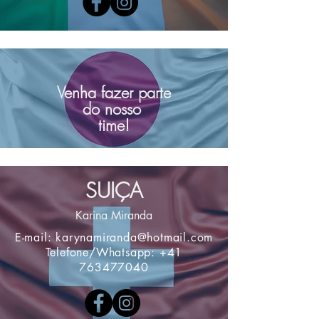
Venha fazer parte
do nosso
time!
SUIÇA
Karina Miranda
E-mail:
karynamiranda@hotmail.com
Telefone/Whatsapp:
+41
763477040