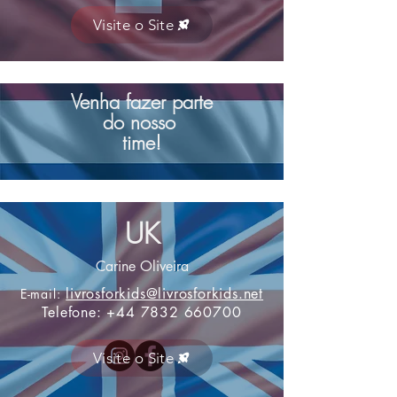
Visite o Site
Venha fazer parte
do nosso
time!
UK
Carine Oliveira
livrosforkids@livrosforkids.net
E-mail:
Telefone:
+44 7832 660700
Visite o Site