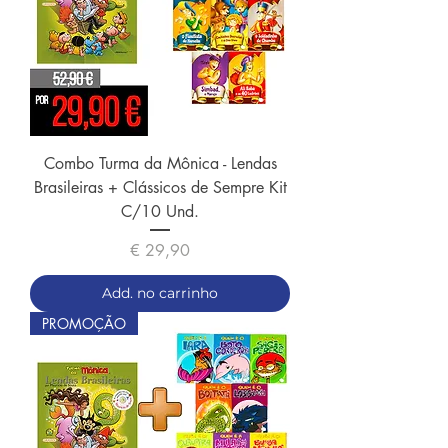
Combo Turma da Mônica - Lendas
Brasileiras + Clássicos de Sempre Kit
C/10 Und.
Preço
€ 29,90
Add. no carrinho
PROMOÇÃO