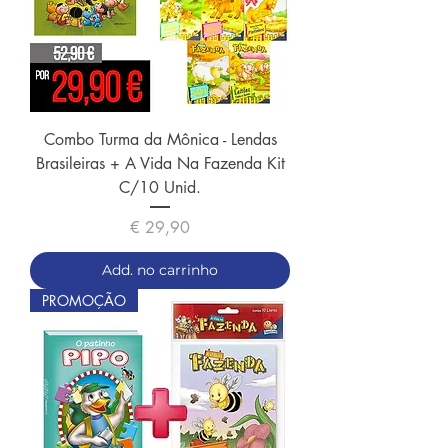
Combo Turma da Mônica - Lendas
Brasileiras + A Vida Na Fazenda Kit
C/10 Unid.
Preço
€ 29,90
Add. no carrinho
PROMOÇÃO