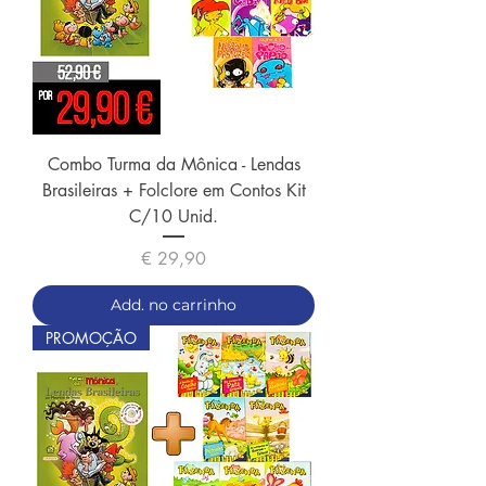
Combo Turma da Mônica - Lendas
Brasileiras + Folclore em Contos Kit
C/10 Unid.
Preço
€ 29,90
Add. no carrinho
PROMOÇÃO