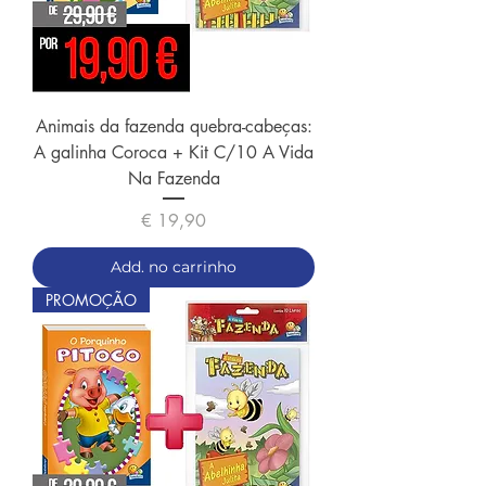
Animais da fazenda quebra-cabeças:
A galinha Coroca + Kit C/10 A Vida
Na Fazenda
Preço
€ 19,90
Add. no carrinho
PROMOÇÃO