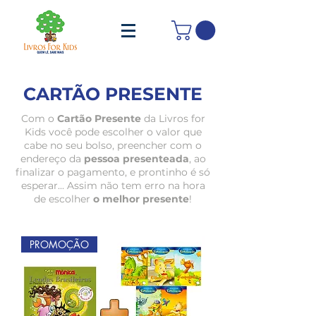
CARTÃO PRESENTE
Com o
Cartão Presente
da Livros for
Kids você pode escolher o valor que
cabe no seu bolso, preencher com o
endereço da
pessoa presenteada
,
ao
finalizar o pagamento, e prontinho é só
esperar... Assim não tem erro na hora
de escolher
o melhor presente
!
PROMOÇÃO