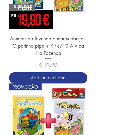
Animais da fazenda quebra-cabeças:
O patinho pipo + Kit c/10 A Vida
Na Fazenda
Preço
€ 19,90
Add. no carrinho
PROMOÇÃO