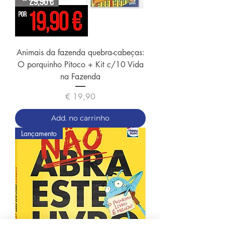
Animais da fazenda quebra-cabeças:
O porquinho Pitoco + Kit c/10 Vida
na Fazenda
Preço
€ 19,90
Add. no carrinho
Lançamento