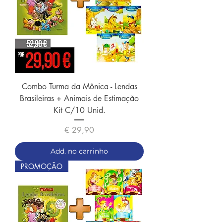
Combo Turma da Mônica - Lendas
Brasileiras + Animais de Estimação
Kit C/10 Unid.
Preço
€ 29,90
Add. no carrinho
PROMOÇÃO