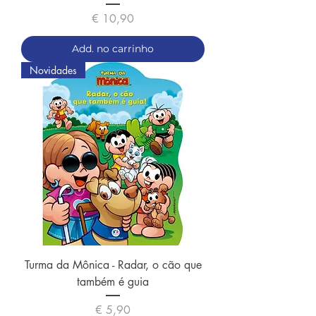
Preço
€ 10,90
Add. no carrinho
Novidades
Turma da Mônica - Radar, o cão que
também é guia
Preço
€ 5,90