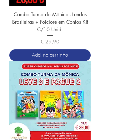
Combo Turma da Mônica - Lendas
Brasileiras + Folclore em Contos Kit
C/10 Unid.
Preço
€ 29,90
Add. no carrinho