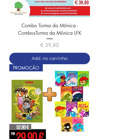
Combo Turma da Mônica -
CombosTurma da Mônica LFK
Preço
€ 39,80
Add. no carrinho
PROMOÇÃO