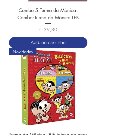
Combo 5 Turma da Mônica -
CombosTurma da Mônica LFK
Preço
€ 39,80
Add. no carrinho
Novidades
Turma da Mônica - Biblioteca de boas