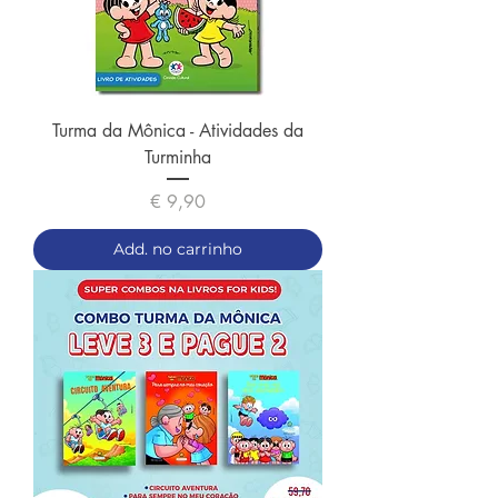
Turma da Mônica - Atividades da
Turminha
Preço
€ 9,90
Add. no carrinho