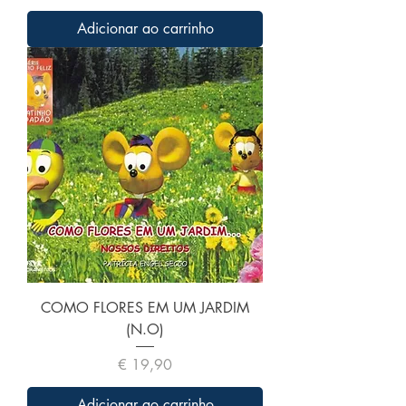
Adicionar ao carrinho
COMO FLORES EM UM JARDIM
(N.O)
Preço
€ 19,90
Adicionar ao carrinho