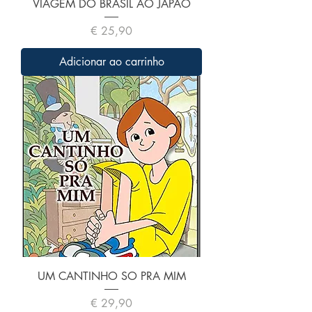
VIAGEM DO BRASIL AO JAPAO
Preço
€ 25,90
Adicionar ao carrinho
UM CANTINHO SO PRA MIM
Preço
€ 29,90