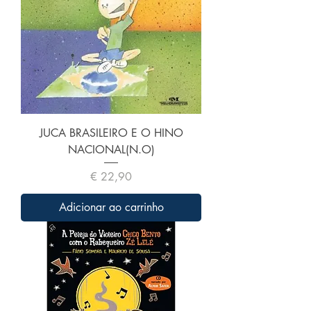
JUCA BRASILEIRO E O HINO
NACIONAL(N.O)
Preço
€ 22,90
Adicionar ao carrinho