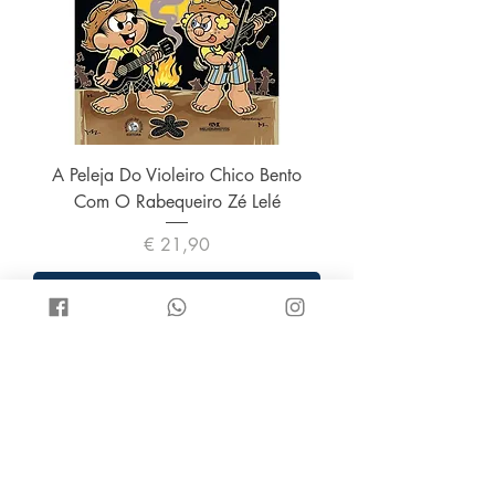
A Peleja Do Violeiro Chico Bento
Com O Rabequeiro Zé Lelé
Preço
€ 21,90
Adicionar ao carrinho