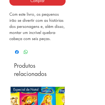
Comprar
Com este livro, os pequenos
irão se divertir com as histórias
dos personagens e, além disso,
montar um incrível quebra-
cabeça com seis peças.
Produtos
relacionados
Especial de Natal
Especial de Natal