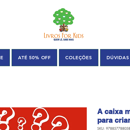
UE
ATÉ 50% OFF
COLEÇÕES
DÚVIDAS
A caixa 
para cria
SKU: 97885778805