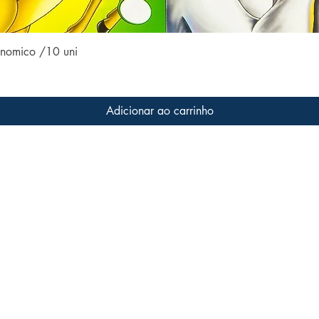
Visualização rápida
conomico /10 uni
Adicionar ao carrinho
Conteúdo do site
Acom
Home
 a livros
s que
Coleções
ter o
Todos os livros
Família LFK
Dúvidas