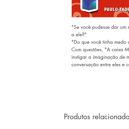
"Se você pudesse dar um 
a ele?"
"Do que você tinha medo 
Com questões, "A caixa M
instigar a imaginação de 
conversação entre eles e 
caixa, com 40 perguntas in
magia de um delicioso bat
Produtos relacionad