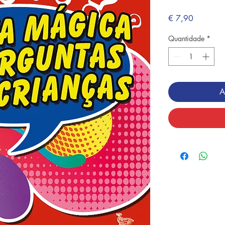
Preço
€ 7,90
Quantidade
*
A