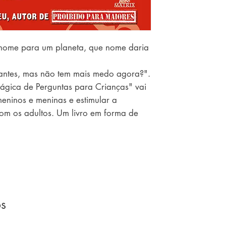
nome para um planeta, que nome daria
antes, mas não tem mais medo agora?".
ágica de Perguntas para Crianças" vai
meninos e meninas e estimular a
com os adultos. Um livro em forma de
teligentes e divertidas. Experimente a
e-papo.
os