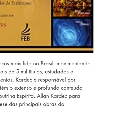
ncês mais lido no Brasil, movimentando
is de 5 mil títulos, estudados e
ventos. Kardec é responsável por
ntém o extenso e profundo conteúdo
utrina Espírita. Allan Kardec para
ese das principais obras do
om ilustrações que ratificam a
Espiritismo. O objetivo desse livro é ser
 aos conteúdos do Pentateuco
utras obras, possibilitando um