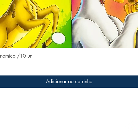
Visualização rápida
conomico /10 uni
Adicionar ao carrinho
Conteúdo do site
Acom
Home
 a livros
s que
Coleções
ter o