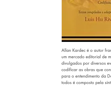
Allan Kardec é o autor fra
um mercado editorial de ma
divulgados por diversos e
codificar as obras que co
para o entendimento da Do
todos é composto pela sínt
Codificador, enriquecido c
importância doutrinária do 
um guia de acesso rápido
Kardequiano e também de o