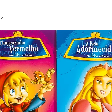
pios que nortearam a vida e a obra do
os