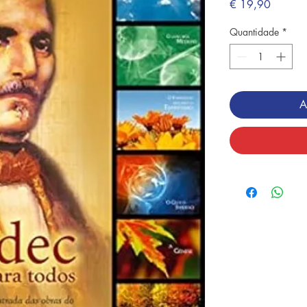
Preço
€ 19,90
Quantidade
*
A