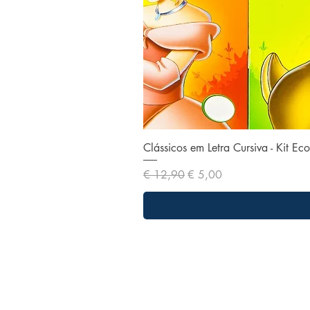
Clássicos em Letra Cursiva - Kit E
Preço normal
Preço promocional
€ 12,90
€ 5,00
Nossa missão
Nossa missão é facilitar o acesso