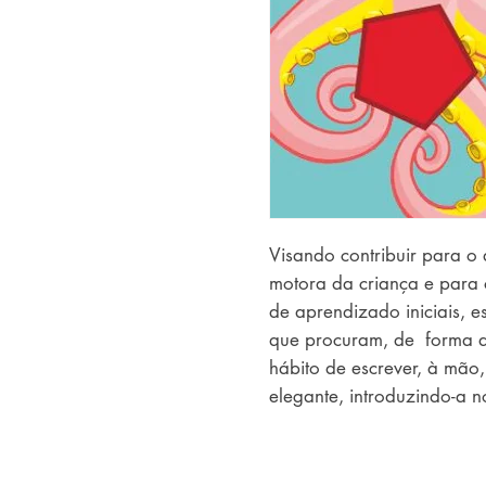
Visando contribuir para o
motora da criança e para 
de aprendizado iniciais, es
que procuram, de  forma des
hábito de escrever, à mão, 
elegante, introduzindo-a n
unindo aprendizado e entr
coloridas e textos de fácil a