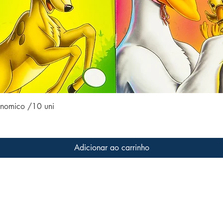
Visualização rápida
conomico /10 uni
Adicionar ao carrinho
Conteúdo do site
Acom
Home
 a livros