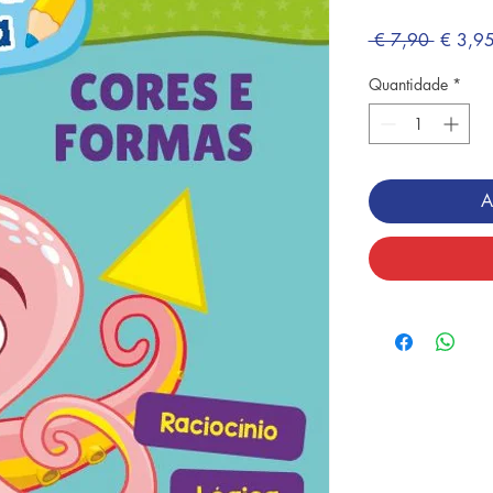
Preço
 € 7,90 
€ 3,9
normal
Quantidade
*
A