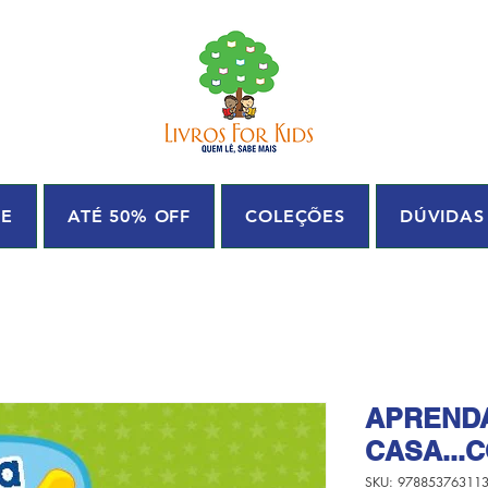
UE
ATÉ 50% OFF
COLEÇÕES
DÚVIDAS
APREND
CASA...
SKU: 97885376311