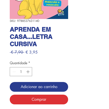
SKU: 9788537631140
APRENDA EM
CASA...LETRA
CURSIVA
Preço
Preço
 € 7,90 
€ 3,95
normal
promocional
Quantidade
*
Adicionar ao carrinho
Comprar