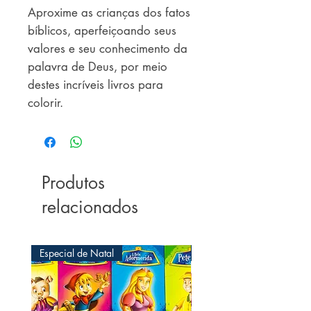
Aproxime as crianças dos fatos 
bíblicos, aperfeiçoando seus 
valores e seu conhecimento da 
palavra de Deus, por meio 
destes incríveis livros para 
colorir. 

Títulos: 

- As criações de Deus 

- O Dilúvio e a Arca de Noé 

Produtos
- Os Mandamentos 

relacionados
- Salmos 

- Histórias bíblicas 

- Personagens bíblicos 

Especial de Natal
Especial de Natal
- Parábolas de Jesus 

- Milagres de Jesus 

- A vida de Jesus 
