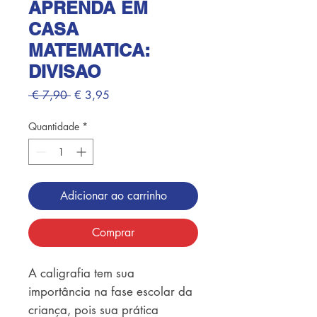
APRENDA EM
CASA
MATEMATICA:
DIVISAO
Preço
Preço
 € 7,90 
€ 3,95
normal
promocional
Quantidade
*
Adicionar ao carrinho
Comprar
A caligrafia tem sua 
importância na fase escolar da 
criança, pois sua prática 