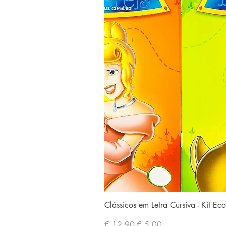
Clássicos em Letra Cursiva - Kit E
Preço normal
Preço promocional
€ 12,90
€ 5,00