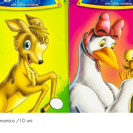
Visualização rápida
conomico /10 uni