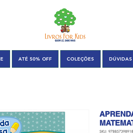
UE
ATÉ 50% OFF
COLEÇÕES
DÚVIDAS
APREND
MATEMAT
SKU: 97885739891