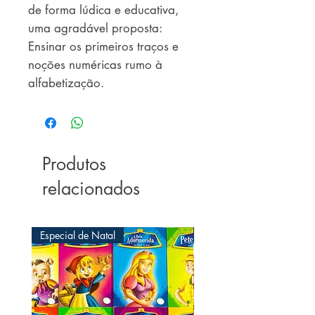
de forma lúdica e educativa, 
uma agradável proposta: 

Ensinar os primeiros traços e 
noções numéricas rumo à 
alfabetização. 

Desenvolver a coordenação 
motora, objetivando melhor 
desempenho na escrita. 

Estímulo ao aprendizado, por 
Produtos
meio de um passatempo 
relacionados
colorido e divertido.
Especial de Natal
Especial de Natal