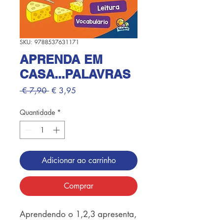
SKU: 9788537631171
APRENDA EM
CASA...PALAVRAS
Preço
Preço
 € 7,90 
€ 3,95
normal
promocional
Quantidade
*
Adicionar ao carrinho
Comprar
Aprendendo o 1,2,3 apresenta, 