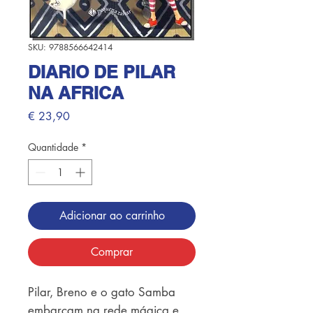
SKU: 9788566642414
DIARIO DE PILAR
NA AFRICA
Preço
€ 23,90
Quantidade
*
Adicionar ao carrinho
Comprar
Pilar, Breno e o gato Samba 
embarcam na rede mágica e 