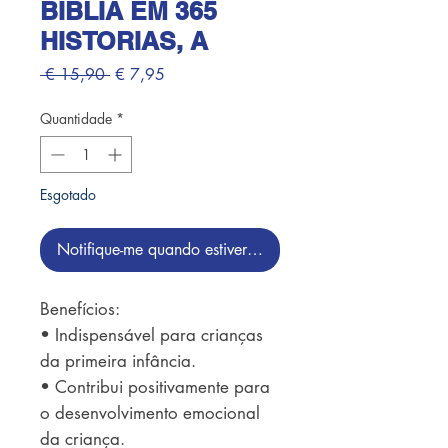
BIBLIA EM 365
HISTORIAS, A
Preço
Preço
 € 15,90 
€ 7,95
normal
promocional
Quantidade
*
Esgotado
Notifique-me quando estiver disponível
Benefícios: 

• Indispensável para crianças 
da primeira infância. 

• Contribui positivamente para 
o desenvolvimento emocional 
da criança. 
