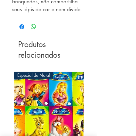
brinquedos, não compartilha
seus lápis de cor e nem divide
seu lanche com os amigos. Até
que conhece alguém que vai
ensiná-la a compartilhar suas
coisas com todos.
Produtos
relacionados
Especial de Natal
Especial de Natal