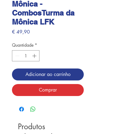
Mônica -
CombosTurma da
Mônica LFK
Preço
€ 49,90
Quantidade
*
Adicionar ao carrinho
Comprar
Produtos