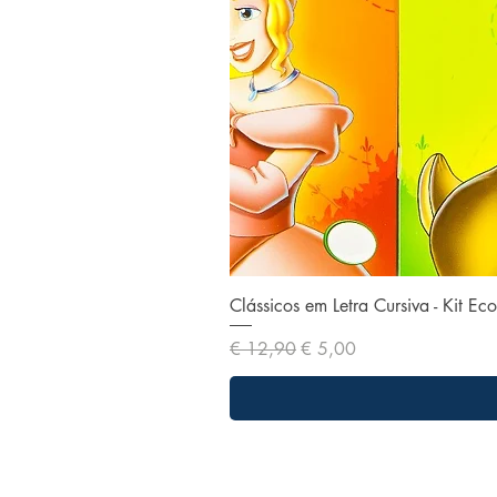
Clássicos em Letra Cursiva - Kit E
Preço normal
Preço promocional
€ 12,90
€ 5,00