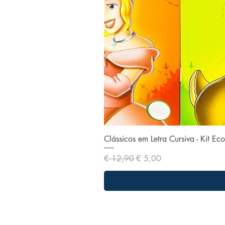
Clássicos em Letra Cursiva - Kit E
Preço normal
Preço promocional
€ 12,90
€ 5,00