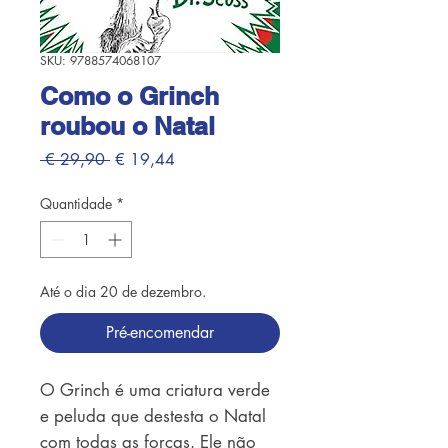
SKU: 9788574068107
Como o Grinch
roubou o Natal
Preço
Preço
 € 29,90 
€ 19,44
normal
promocional
Quantidade
*
Até o dia 20 de dezembro.
Pré-encomendar
O Grinch é uma criatura verde
e peluda que destesta o Natal
com todas as forças. Ele não