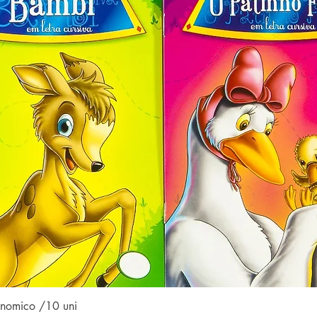
Visualização rápida
conomico /10 uni