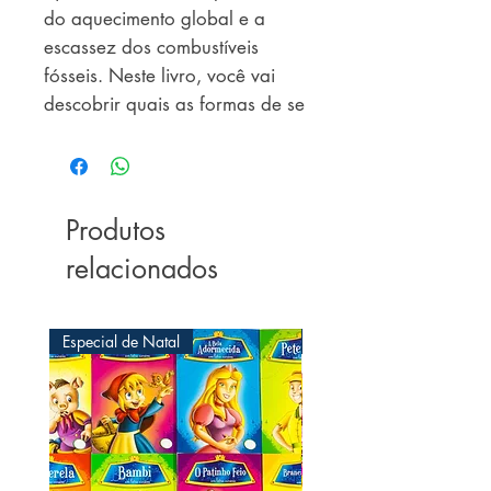
do aquecimento global e a
escassez dos combustíveis
fósseis. Neste livro, você vai
descobrir quais as formas de se
aproveitar a energia solar, o
que ocorre no centro do Sol,
como transformar água
salgada em água doce usando
Produtos
a energia solar, e muito mais.
relacionados
Especial de Natal
Especial de Natal