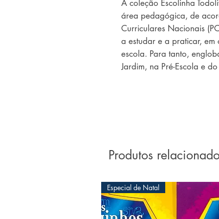
A coleção Escolinha Todoli
área pedagógica, de acord
Curriculares Nacionais (PCN
a estudar e a praticar, em
escola. Para tanto, englob
Jardim, na Pré-Escola e do
divididos em níveis de difi
Assim, nos livros dirigidos
atividades de colorir, liga
semelhança ou analogia de 
Jardim, trabalha com ativ
geométricas, etc. Nos livr
Produtos relacionad
Escola, incorpora a preoc
cursivas, entre outros temas
Fundamental contêm mais d
Especial de Natal
reforçar e aprimorar o co
contas, atividades de racio