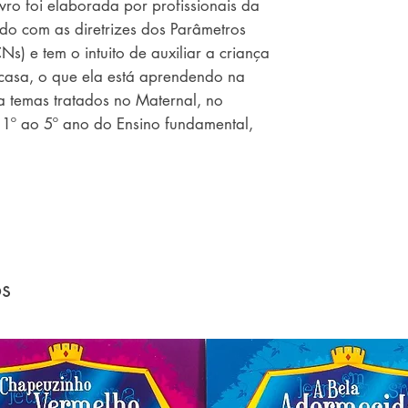
vro foi elaborada por profissionais da
o com as diretrizes dos Parâmetros
s) e tem o intuito de auxiliar a criança
 casa, o que ela está aprendendo na
a temas tratados no Maternal, no
 1º ao 5º ano do Ensino fundamental,
culdade.
 ao Maternal, busca incentivar
r pontos e associar elementos por
função, entre outras. Já nos livros do
idades com numeração, opostos, figuras
os direcionados às crianças da Pré-
os
upação com ortografia, palavras
. Por fim, os livros do Ensino
e 40 exercícios apropriados para
nhecimento de Matemática, por meio de
cínio lógico e situações-problemas; e