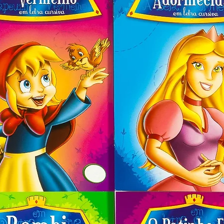
 caligrafia, leitura e interpretação de
uxílio aos pais e professores, mas
 de lazer para a criança, como aspecto