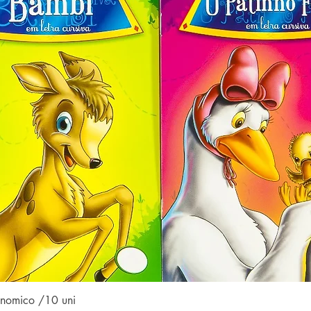
Visualização rápida
conomico /10 uni