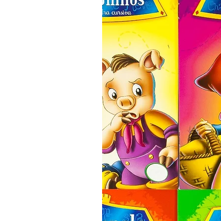
Português com exercícios de
textos.
Esta é uma ferramenta de a
também objetiva momentos
lúdico da sua formação.