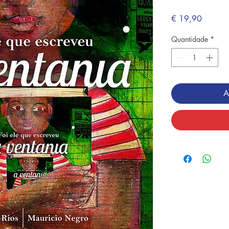
Preço
€ 19,90
Quantidade
*
A