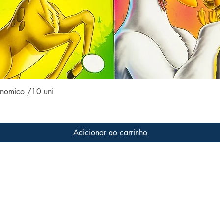
Visualização rápida
conomico /10 uni
Adicionar ao carrinho
Conteúdo do site
Acom
Home
 a livros
s que
Coleções