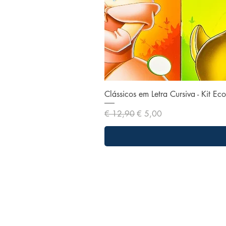
Clássicos em Letra Cursiva - Kit E
Preço normal
Preço promocional
€ 12,90
€ 5,00
Nossa missão
Nossa missão é facilitar o acesso
em português para os brasileiro