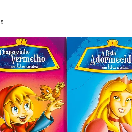
rias. uma obra que evoca o amor às 
 nos livros e na simplicidade do 
os