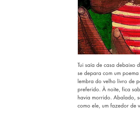
Tui saía de casa debaixo d
se depara com um poema pi
lembra do velho livro de p
preferido. À noite, fica sa
havia morrido. Abalado, s
como ele, um fazedor de ve
ventania...  O Pulo do Ga
linguagem poética e ao poe
ilustrações oferecem sensaç
inexplicável são representa