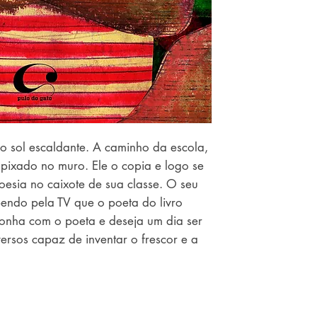
o sol escaldante. A caminho da escola, 
xado no muro. Ele o copia e logo se 
oesia no caixote de sua classe. O seu 
bendo pela TV que o poeta do livro 
onha com o poeta e deseja um dia ser 
rsos capaz de inventar o frescor e a 
to: A narrativa é uma homenagem à 
ta manoel de barros. texto e 
ões sinestésicas: o calor e o 
dos pelas cores quentes, o frescor e as 