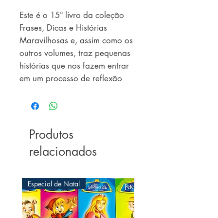
Este é o 15º livro da coleção
Frases, Dicas e Histórias
Maravilhosas e, assim como os
outros volumes, traz pequenas
histórias que nos fazem entrar
em um processo de reflexão
sobre algum comportamento
nosso e de outras pessoas, ou
até alguma situação que
estamos vivenciando. Estas
Produtos
metáforas nos ajudam, pois
relacionados
normalmente nos projetamos
nos personagens e, assim,
conseguimos enxergar soluções
Especial de Natal
Especial de Natal
para problemas que sem esta
ajuda seria impossível de
conseguir. Boa leitura e boa