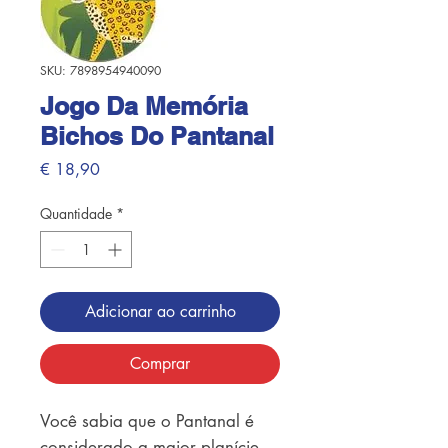
SKU: 7898954940090
Jogo Da Memória
Bichos Do Pantanal
Preço
€ 18,90
Quantidade
*
Adicionar ao carrinho
Comprar
Você sabia que o Pantanal é
considerado a maior planície