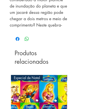
de inundação do planeta e que
um jacaré dessa região pode
chegar a dois metros e meio de
comprimento? Neste quebra-
cabeça os bichos mais incríveis
do Pantanal estão esperando
por você.
Produtos
relacionados
Especial de Natal
Especial de Natal