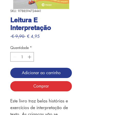
SKU: 9788594724441
Leitura E
Interpretação
Preço
Preço
 € 9,90 
€ 4,95
normal
promocional
Quantidade
*
Adicionar ao carrinho
Comprar
Este livro traz belas histórias e
exercícios de interpretação de
texto. As crianças vão se