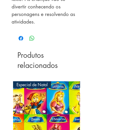
divertir conhecendo os
personagens e resolvendo as
atividades.
Produtos
relacionados
Especial de Natal
Especial de Natal