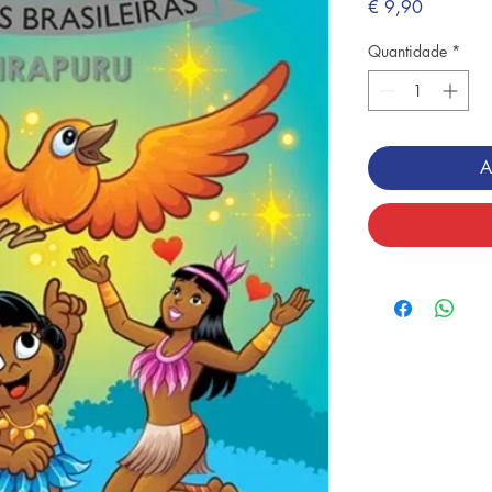
Preço
€ 9,90
Quantidade
*
A