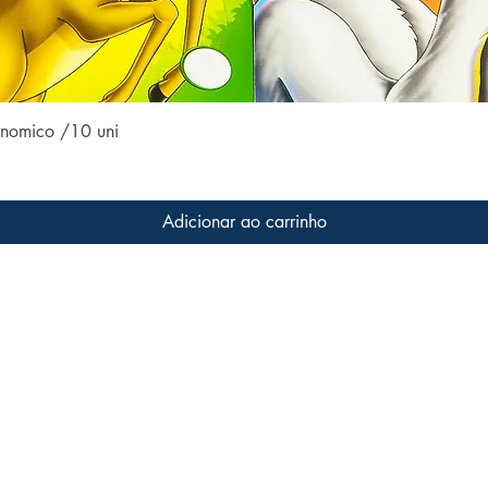
Visualização rápida
conomico /10 uni
Adicionar ao carrinho
Conteúdo do site
Acom
Home
 a livros
s que
Coleções
ter o
Todos os livros
Família LFK