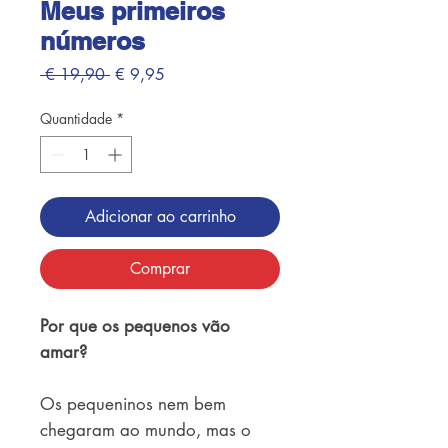
Meus primeiros
números
Preço
Preço
 € 19,90 
€ 9,95
normal
promocional
Quantidade
*
Adicionar ao carrinho
Comprar
Por que os pequenos vão
amar?
Os pequeninos nem bem
chegaram ao mundo, mas o