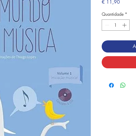
Preço
€ 11,90
Quantidade
*
A