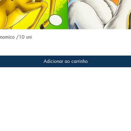
Visualização rápida
conomico /10 uni
Adicionar ao carrinho
Conteúdo do site
Acom
Home
 a livros
s que
Coleções
ter o
Todos os livros
Família LFK