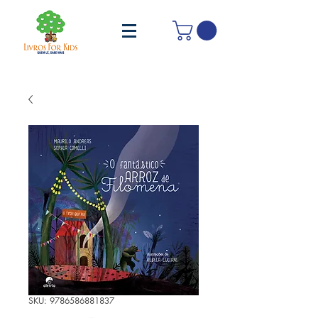
SKU: 9786586881837