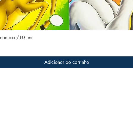
Visualização rápida
conomico /10 uni
Adicionar ao carrinho
Conteúdo do site
Acom
Home
 a livros
s que
Coleções
ter o
Todos os livros
Família LFK