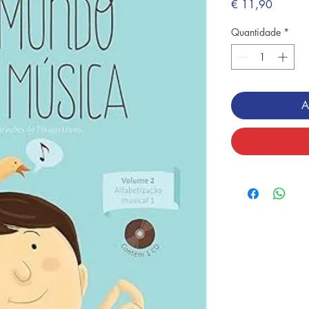
Preço
€ 11,90
Quantidade
*
A