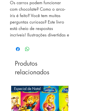
Os carros podem funcionar
com chocolate? Como o arco-
íris é feito? Você tem muitas
perguntas curiosas? Este livro
está cheio de respostas
incríveis! Ilustrações divertidas e
fatos surpreendentes exploram
tudo o que é espantoso,
sensacional e completamente
impressionante sobre o planeta
Produtos
Terra. 🐻‍❄️🌎
relacionados
Especial de Natal
Especial de Natal