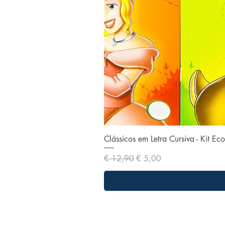
Clássicos em Letra Cursiva - Kit E
Preço normal
Preço promocional
€ 12,90
€ 5,00