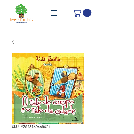
SKU: 97885160668024