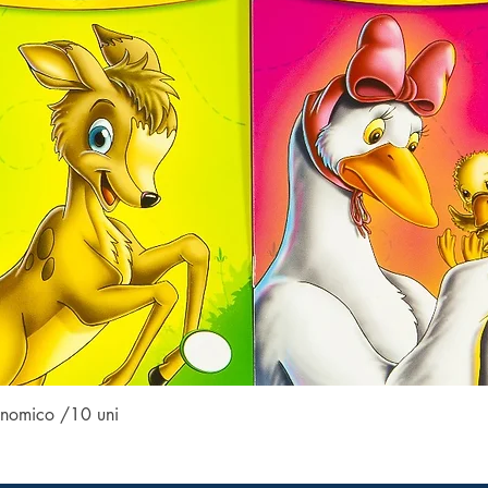
Visualização rápida
conomico /10 uni