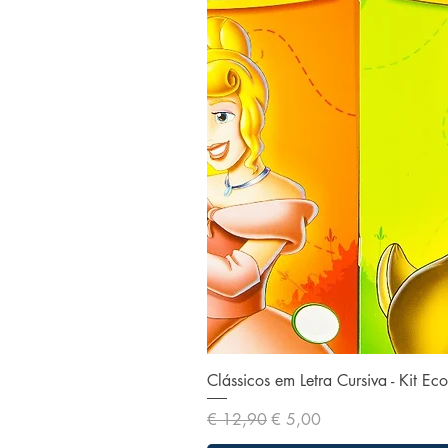
Clássicos em Letra Cursiva - Kit E
Preço normal
Preço promocional
€ 12,90
€ 5,00