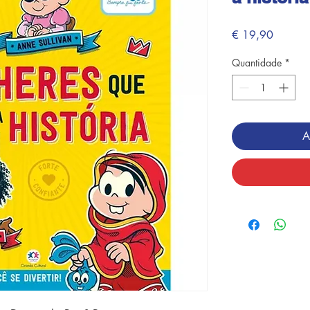
Preço
€ 19,90
Quantidade
*
A