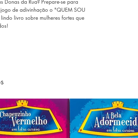
das Donas da Rua? Prepare-se para
te jogo de adivinhação o "QUEM SOU
indo livro sobre mulheres fortes que
dos!
os