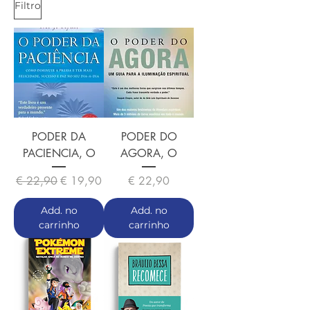
Filtro
PODER DA
PODER DO
PACIENCIA, O
AGORA, O
Preço normal
Preço promocional
Preço
€ 22,90
€ 19,90
€ 22,90
Add. no
Add. no
carrinho
carrinho