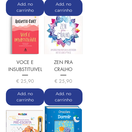
Add. no
Add. no
carrinho
carrinho
VOCE E
ZEN PRA
INSUBSTITUIVEL
CRALHO
Preço
Preço
€ 25,90
€ 25,90
Add. no
Add. no
carrinho
carrinho