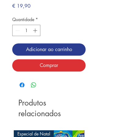
Preço
€ 19,90
Quantidade
*
Adicionar ao carrinho
Comprar
Produtos
relacionados
Especial de Natal
Especial de Natal