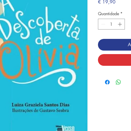
Preço
€ 19,90
Quantidade
*
A