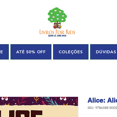
UE
ATÉ 50% OFF
COLEÇÕES
DÚVIDAS
Alice: Al
SKU: 97865881830