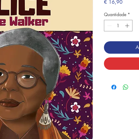
Preço
€ 16,90
Quantidade
*
A