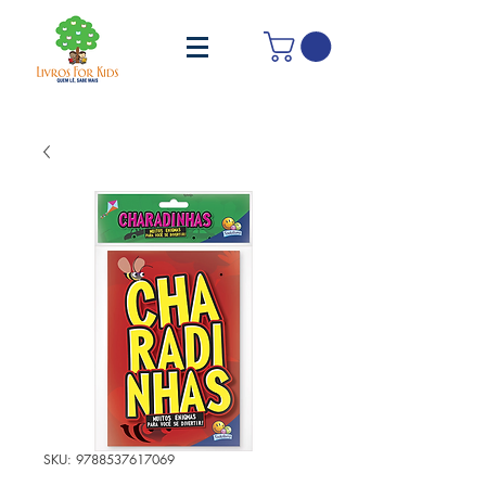
SKU: 9788537617069