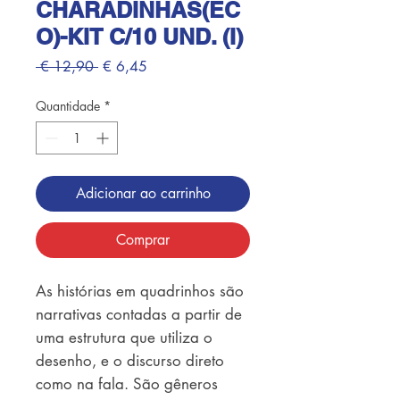
CHARADINHAS(EC
O)-KIT C/10 UND. (I)
Preço
Preço
 € 12,90 
€ 6,45
normal
promocional
Quantidade
*
Adicionar ao carrinho
Comprar
As histórias em quadrinhos são 
narrativas contadas a partir de 
uma estrutura que utiliza o 
desenho, e o discurso direto 
como na fala. São gêneros 