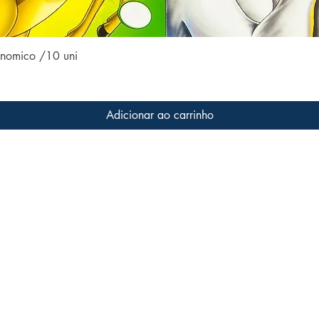
Visualização rápida
conomico /10 uni
Adicionar ao carrinho
Conteúdo do site
Acom
Home
 a livros
s que
Coleções
ter o
Todos os livros
Família LFK
Dúvidas