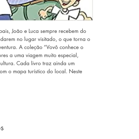
pais, João e Luca sempre recebem do
arem no lugar visitado, o que torna o
ventura. A coleção “Vovô conhece o
ores a uma viagem muito especial,
 cultura. Cada livro traz ainda um
om o mapa turístico do local. Neste
rmãos é a belíssima Barcelona!
os