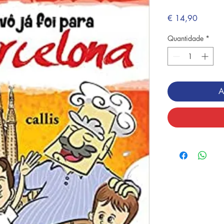
Preço
€ 14,90
Quantidade
*
A