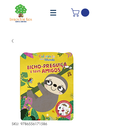
SKU: 9786556171586