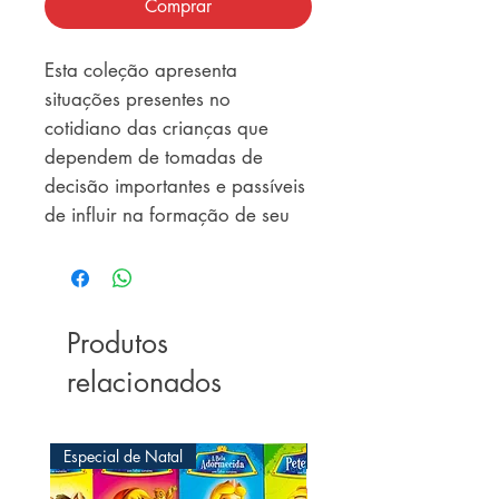
Comprar
Esta coleção apresenta 
situações presentes no 
cotidiano das crianças que 
dependem de tomadas de 
decisão importantes e passíveis 
de influir na formação de seu 
caráter. De maneira agradável, 
clara e educativa, ressaltam-se 
nos fatos narrados valores 
como a coragem, a 
Produtos
honestidade, a justiça, a 
relacionados
fraternidade, a disciplina, a 
perseverança, o 
desprendimento, o respeito, 
Especial de Natal
Especial de Natal
entre outros.