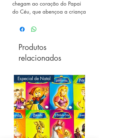
chegam ao coração do Papai 
do Céu, que abençoa a criança 
e a faz feliz.
Produtos
relacionados
Especial de Natal
Especial de Natal