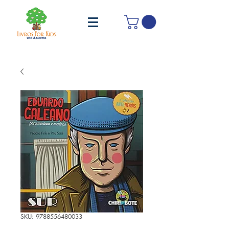
SKU: 9788556480033