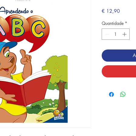
Preço
€ 12,90
Quantidade
*
A