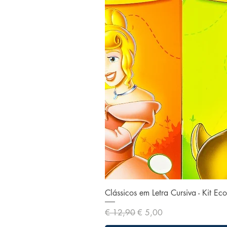
Clássicos em Letra Cursiva - Kit E
Preço normal
Preço promocional
€ 12,90
€ 5,00