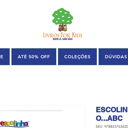
UE
ATÉ 50% OFF
COLEÇÕES
DÚVIDAS
ESCOLI
O...ABC
SKU: 97885376362