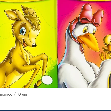
Visualização rápida
conomico /10 uni