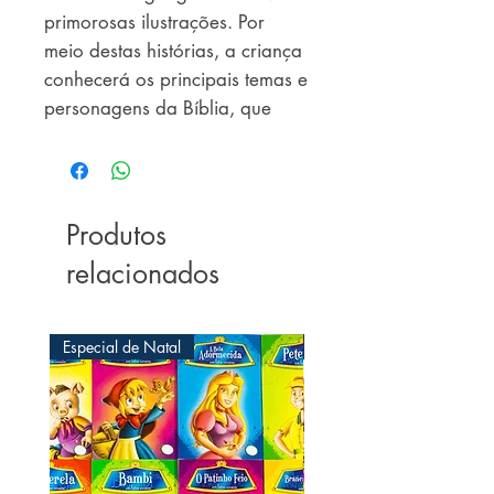
primorosas ilustrações. Por 
meio destas histórias, a criança 
conhecerá os principais temas e 
personagens da Bíblia, que 
propiciam preciosos 
ensinamentos.
Produtos
relacionados
Especial de Natal
Especial de Natal