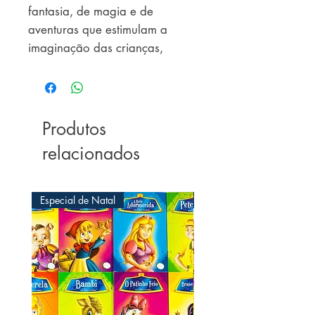
fantasia, de magia e de 
aventuras que estimulam a 
imaginação das crianças, 
educando por meio de 
preciosos ensinamentos.
Produtos
relacionados
Especial de Natal
Especial de Natal