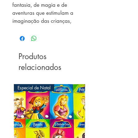
fantasia, de magia e de 
aventuras que estimulam a 
imaginação das crianças, 
educando por meio de 
preciosos ensinamentos.
Produtos
relacionados
Especial de Natal
Especial de Natal