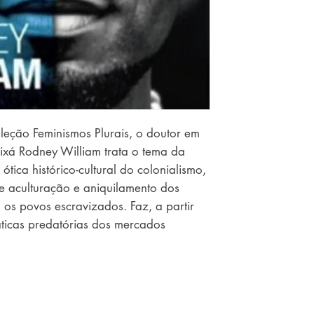
leção Feminismos Plurais, o doutor em
rixá Rodney William trata o tema da
ótica histórico-cultural do colonialismo,
 aculturação e aniquilamento dos
os povos escravizados. Faz, a partir
ticas predatórias dos mercados
atuais, que se valem dos traços culturais
 esvaziam de significado esses símbolos