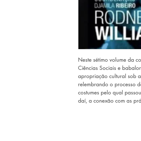
Neste sétimo volume da co
Ciências Sociais e babalo
apropriação cultural sob a 
relembrando o processo de
costumes pelo qual passou 
daí, a conexão com as prá
capitalistas colonizadores 
de um povo para lucrar, e
de pertencimento.