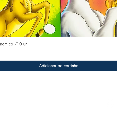
Visualização rápida
conomico /10 uni
Adicionar ao carrinho
Conteúdo do site
Acom
Home
 a livros
s que
Coleções
ter o